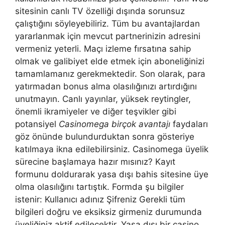
sitesinin canlı TV özelliği dışında sorunsuz
çalıştığını söyleyebiliriz. Tüm bu avantajlardan
yararlanmak için mevcut partnerinizin adresini
vermeniz yeterli. Maçı izleme fırsatına sahip
olmak ve galibiyet elde etmek için aboneliğinizi
tamamlamanız gerekmektedir. Son olarak, para
yatırmadan bonus alma olasılığınızı artırdığını
unutmayın. Canlı yayınlar, yüksek reytingler,
önemli ikramiyeler ve diğer teşvikler gibi
potansiyel
Casinomega birçok avantajı
faydaları
göz önünde bulundurduktan sonra gösteriye
katılmaya ikna edilebilirsiniz. Casinomega üyelik
sürecine başlamaya hazır mısınız? Kayıt
formunu doldurarak yasa dışı bahis sitesine üye
olma olasılığını tartıştık. Formda şu bilgiler
istenir: Kullanıcı adınız Şifreniz Gerekli tüm
bilgileri doğru ve eksiksiz girmeniz durumunda
üyeliğiniz aktif edilecektir. Yasa dışı bir casino