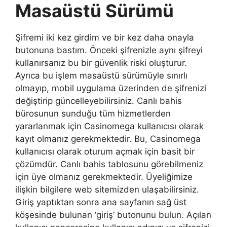
Masaüstü Sürümü
Şifremi iki kez girdim ve bir kez daha onayla
butonuna bastım. Önceki şifrenizle aynı şifreyi
kullanırsanız bu bir güvenlik riski oluşturur.
Ayrıca bu işlem masaüstü sürümüyle sınırlı
olmayıp, mobil uygulama üzerinden de şifrenizi
değiştirip güncelleyebilirsiniz. Canlı bahis
bürosunun sunduğu tüm hizmetlerden
yararlanmak için Casinomega kullanıcısı olarak
kayıt olmanız gerekmektedir. Bu, Casinomega
kullanıcısı olarak oturum açmak için basit bir
çözümdür. Canlı bahis tablosunu görebilmeniz
için üye olmanız gerekmektedir. Üyeliğimize
ilişkin bilgilere web sitemizden ulaşabilirsiniz.
Giriş yaptıktan sonra ana sayfanın sağ üst
köşesinde bulunan ‘giriş’ butonunu bulun. Açılan