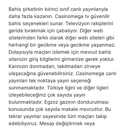
Bahis şirketinin birinci sınıf canlı yayınlarıyla
daha fazla kazanın. Casinomega tv güvenilir
bahis seçenekleri sunar. Televizyon rakiplerini
geride bırakmak için çabalıyor. Diğer web
sitelerinden farklı olarak diğer web siteleri gibi
herhangi bir gecikme veya gecikme yaşanmaz.
Dolayısıyla maçları izlemek için mevcut bahis
sitenizin giriş bilgilerini girmenize gerek yoktur.
Karınızın donmadan, takılmadan zirveye
ulaşacağına güvenebilirsiniz.
Casinomega canlı
yayınları
tek noktaya yayın seçeneği
sunmamaktadır. Türkiye ligini ve diğer ligleri
izleyebileceğiniz çok sayıda yayın
bulunmaktadır. Egzoz gazının dondurulması
konusunda çok sayıda makale mevcuttur. Bu
tekrar yayınlar sayesinde tüm maçları takip
edebiliyoruz. Mesajı değiştirmek veya