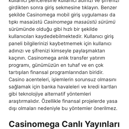
kullanıcı penceresine kullanıcı adınızı ve şifrenizi
girdikten sonra giriş sekmesine tıklayın. Benzer
şekilde Casinomega mobil giriş uygulaması da
tıpkı masaüstü
Casinomega masaüstü sürümü
sürümünde olduğu gibi hızlı bir şekilde
kullanıcıları kaydedebilmektedir. Kullanıcı giriş
paneli bilgilerinizi kaybetmemek için kullanıcı
adınızı ve şifrenizi kimseyle paylaşmaktan
kaçının. Casinomega anlık transfer yatırım
programı, günümüzün en tuhaf ve en çok
tartışılan finansal programlarından biridir.
Casino acenteleri, işlemlerin sorunsuz olmasını
sağlamak için banka havaleleri ve kredi kartları
gibi teknolojiye alternatif yöntemleri
araştırmalıdır. Özellikle finansal projelerde yasa
dışı olmaları nedeniyle bu yöntemler önerilmez.
Casinomega Canlı Yayınları