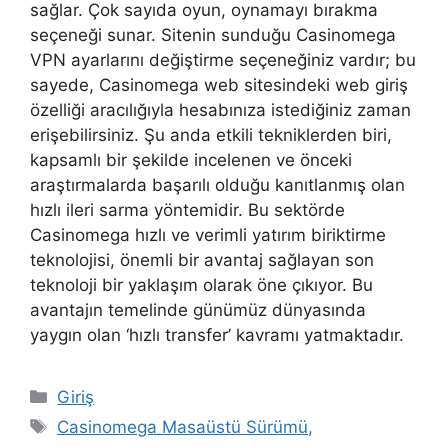
sağlar. Çok sayıda oyun, oynamayı bırakma
seçeneği sunar. Sitenin sunduğu Casinomega
VPN ayarlarını değiştirme seçeneğiniz vardır; bu
sayede, Casinomega web sitesindeki web giriş
özelliği aracılığıyla hesabınıza istediğiniz zaman
erişebilirsiniz. Şu anda etkili tekniklerden biri,
kapsamlı bir şekilde incelenen ve önceki
araştırmalarda başarılı olduğu kanıtlanmış olan
hızlı ileri sarma yöntemidir. Bu sektörde
Casinomega hızlı ve verimli yatırım biriktirme
teknolojisi, önemli bir avantaj sağlayan son
teknoloji bir yaklaşım olarak öne çıkıyor. Bu
avantajın temelinde günümüz dünyasında
yaygın olan ‘hızlı transfer’ kavramı yatmaktadır.
Kategoriler
Giriş
Etiketler
Casinomega Masaüstü Sürümü
,