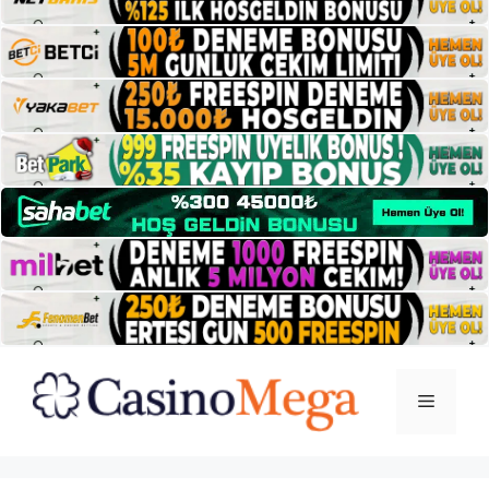
İçeriğe
atla
Menü