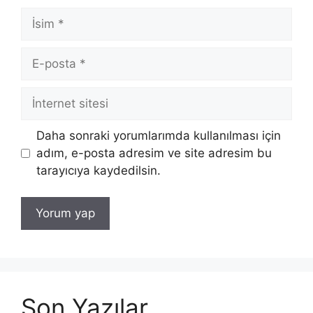
İsim
E-
posta
İnternet
sitesi
Daha sonraki yorumlarımda kullanılması için
adım, e-posta adresim ve site adresim bu
tarayıcıya kaydedilsin.
Son Yazılar