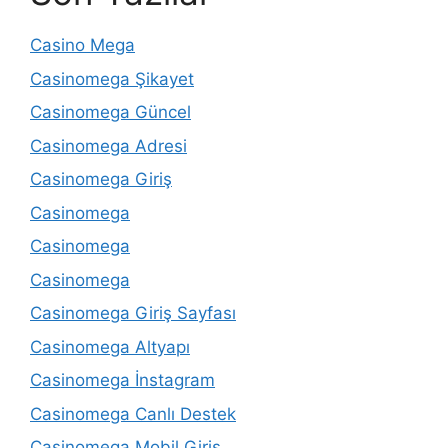
Casino Mega
Casinomega Şikayet
Casinomega Güncel
Casinomega Adresi
Casinomega Giriş
Casinomega
Casinomega
Casinomega
Casinomega Giriş Sayfası
Casinomega Altyapı
Casinomega İnstagram
Casinomega Canlı Destek
Casinomega Mobil Giriş