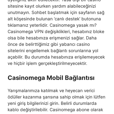
sitesine kayıt olurken yardım alabileceğinizi
unutmayın. Sohbet başlatmak için sayfanın sağ
alt köşesinde bulunan ‘canlı destek’ butonuna
tıklamanız yeterlidir. Casinomega yasak mı?
Casinomega VPN değişiklikleri, hesabınız bloke
olsa bile hesabınıza erişmenizi sağlar. Daha
önce de belirttiğimiz gibi yabancı casino
sitelerini engellemek bağlantı sorunlarına yol
açabilir. Bu durumda hesabınıza erişilemeyecek
ve hiçbir işlem gerçekleştirilmeyecektir.
Casinomega Mobil Bağlantısı
Yarışmalarımıza katılmak ve heyecan verici
ödüller kazanma şansına sahip olmak için lütfen
yeni giriş bilgilerinizi girin. Belirli durumlarda
kablo değiştirilebilir. Casinomega abone olarak