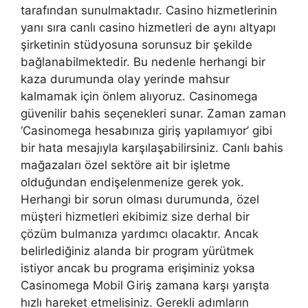
tarafından sunulmaktadır. Casino hizmetlerinin
yanı sıra canlı casino hizmetleri de aynı altyapı
şirketinin stüdyosuna sorunsuz bir şekilde
bağlanabilmektedir. Bu nedenle herhangi bir
kaza durumunda olay yerinde mahsur
kalmamak için önlem alıyoruz. Casinomega
güvenilir bahis seçenekleri sunar. Zaman zaman
‘Casinomega hesabınıza giriş yapılamıyor’ gibi
bir hata mesajıyla karşılaşabilirsiniz. Canlı bahis
mağazaları özel sektöre ait bir işletme
olduğundan endişelenmenize gerek yok.
Herhangi bir sorun olması durumunda, özel
müşteri hizmetleri ekibimiz size derhal bir
çözüm bulmanıza yardımcı olacaktır. Ancak
belirlediğiniz alanda bir program yürütmek
istiyor ancak bu programa erişiminiz yoksa
Casinomega Mobil Giriş zamana karşı yarışta
hızlı hareket etmelisiniz. Gerekli adımların