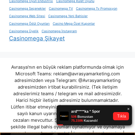
Casinomega Oyun Endüstrisi
Casinomega Rulet Oyunu
Casinomega Seçenekler
Casinomega TV
Casinomega Tv Promosyon
Casinomega Web Sitesi
Casinomega Yeni Bahisler
Casinomega Ödül Oyunları
Casino Mega Özel Kuponlar
Casinomega Üyelik
Casinomega İnstagram
Casinomega Şikayet
Avrasya'nın en büyük reklam platformunda olmak için
Microsoft Teams:
reklam@avrasyamarketing.com
adresimizden veya Telegram: @Avrasyamarketing
adresimizden irtibat kurabilirsiniz. (Tek iletişim
adreslerimiz teams / telegram ve mail adresimizdir.
Harici hiçbir iletişim adresimiz bulunmamaktadır.
Lütfen itibar etmeyiniz.) Türkiye yasalarına göre 7258
sayılı kanun uyarınca yasa dışı bahis oynamanın
cezaları mevcuttur. Şu an bulunduğunuz site hiç bir
şekilde illegal bahis oyunları oynatmıyor ve oynamaya
aracı olmuyordur.
giriswslot
|
kupawin
|
pashacasino
|