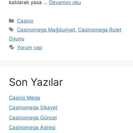
katılarak yasa …
Devamını oku
Kategoriler
Casino
Etiketler
Casinomega Mağduriyet
,
Casinomega Rulet
Oyunu
Yorum yap
Son Yazılar
Casino Mega
Casinomega Şikayet
Casinomega Güncel
Casinomega Adresi