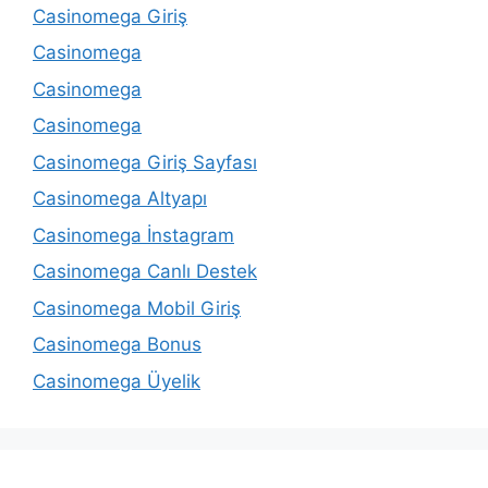
Casinomega Giriş
Casinomega
Casinomega
Casinomega
Casinomega Giriş Sayfası
Casinomega Altyapı
Casinomega İnstagram
Casinomega Canlı Destek
Casinomega Mobil Giriş
Casinomega Bonus
Casinomega Üyelik