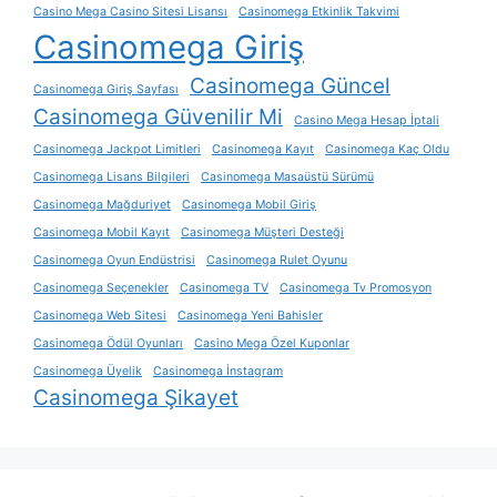
Casino Mega Casino Sitesi Lisansı
Casinomega Etkinlik Takvimi
Casinomega Giriş
Casinomega Güncel
Casinomega Giriş Sayfası
Casinomega Güvenilir Mi
Casino Mega Hesap İptali
Casinomega Jackpot Limitleri
Casinomega Kayıt
Casinomega Kaç Oldu
Casinomega Lisans Bilgileri
Casinomega Masaüstü Sürümü
Casinomega Mağduriyet
Casinomega Mobil Giriş
Casinomega Mobil Kayıt
Casinomega Müşteri Desteği
Casinomega Oyun Endüstrisi
Casinomega Rulet Oyunu
Casinomega Seçenekler
Casinomega TV
Casinomega Tv Promosyon
Casinomega Web Sitesi
Casinomega Yeni Bahisler
Casinomega Ödül Oyunları
Casino Mega Özel Kuponlar
Casinomega Üyelik
Casinomega İnstagram
Casinomega Şikayet