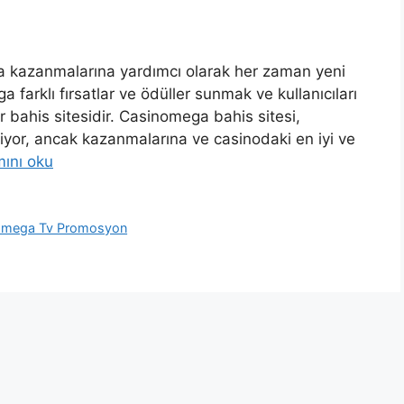
a kazanmalarına yardımcı olarak her zaman yeni
farklı fırsatlar ve ödüller sunmak ve kullanıcıları
ir bahis sitesidir. Casinomega bahis sitesi,
miyor, ancak kazanmalarına ve casinodaki en iyi ve
ını oku
omega Tv Promosyon