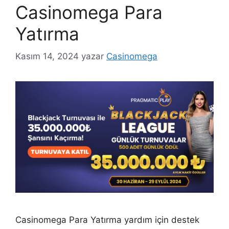
Casinomega Para
Yatırma
Kasım 14, 2024
yazar
Casinomega
Casinomega Para Yatırma yardım için destek