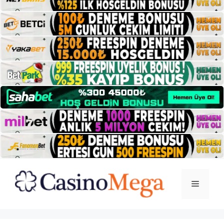
İçeriğe
atla
Menü