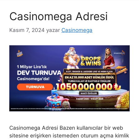
Casinomega Adresi
Kasım 7, 2024
yazar
Casinomega
Casinomega Adresi Bazen kullanıcılar bir web
sitesine erişirken istemeden oturum açma kimlik