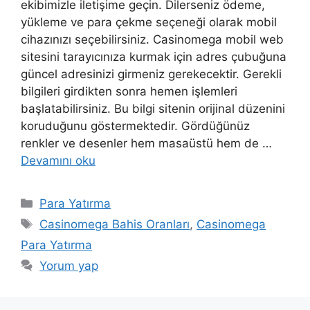
ekibimizle iletişime geçin. Dilerseniz ödeme,
yükleme ve para çekme seçeneği olarak mobil
cihazınızı seçebilirsiniz. Casinomega mobil web
sitesini tarayıcınıza kurmak için adres çubuğuna
güncel adresinizi girmeniz gerekecektir. Gerekli
bilgileri girdikten sonra hemen işlemleri
başlatabilirsiniz. Bu bilgi sitenin orijinal düzenini
koruduğunu göstermektedir. Gördüğünüz
renkler ve desenler hem masaüstü hem de …
Devamını oku
Kategoriler
Para Yatırma
Etiketler
Casinomega Bahis Oranları
,
Casinomega
Para Yatırma
Yorum yap