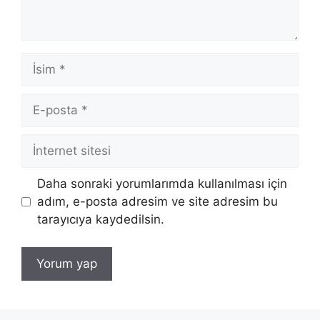
İsim
E-
posta
İnternet
sitesi
Daha sonraki yorumlarımda kullanılması için
adım, e-posta adresim ve site adresim bu
tarayıcıya kaydedilsin.