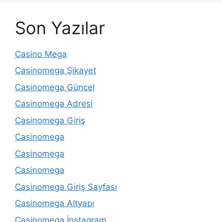
Son Yazılar
Casino Mega
Casinomega Şikayet
Casinomega Güncel
Casinomega Adresi
Casinomega Giriş
Casinomega
Casinomega
Casinomega
Casinomega Giriş Sayfası
Casinomega Altyapı
Casinomega İnstagram