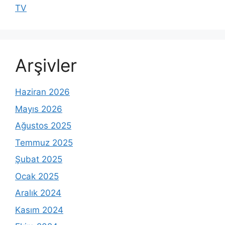
TV
Arşivler
Haziran 2026
Mayıs 2026
Ağustos 2025
Temmuz 2025
Şubat 2025
Ocak 2025
Aralık 2024
Kasım 2024