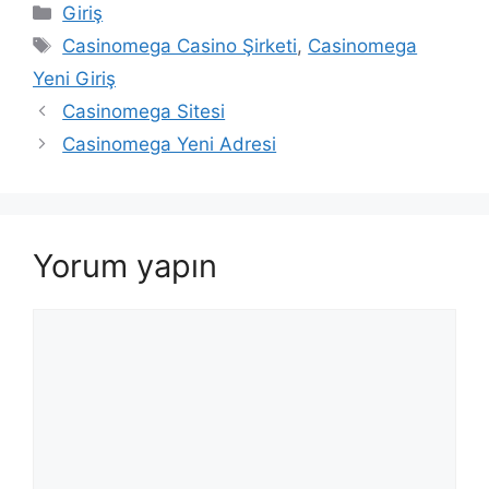
Kategoriler
Giriş
Etiketler
Casinomega Casino Şirketi
,
Casinomega
Yeni Giriş
Casinomega Sitesi
Casinomega Yeni Adresi
Yorum yapın
Yorum