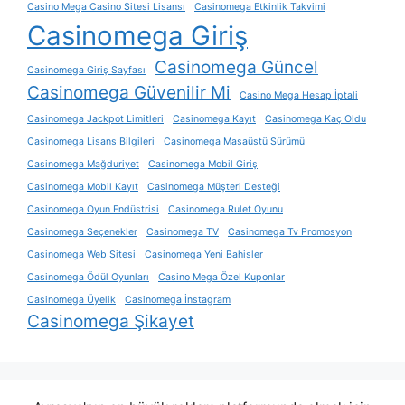
Casino Mega Casino Sitesi Lisansı
Casinomega Etkinlik Takvimi
Casinomega Giriş
Casinomega Güncel
Casinomega Giriş Sayfası
Casinomega Güvenilir Mi
Casino Mega Hesap İptali
Casinomega Jackpot Limitleri
Casinomega Kayıt
Casinomega Kaç Oldu
Casinomega Lisans Bilgileri
Casinomega Masaüstü Sürümü
Casinomega Mağduriyet
Casinomega Mobil Giriş
Casinomega Mobil Kayıt
Casinomega Müşteri Desteği
Casinomega Oyun Endüstrisi
Casinomega Rulet Oyunu
Casinomega Seçenekler
Casinomega TV
Casinomega Tv Promosyon
Casinomega Web Sitesi
Casinomega Yeni Bahisler
Casinomega Ödül Oyunları
Casino Mega Özel Kuponlar
Casinomega Üyelik
Casinomega İnstagram
Casinomega Şikayet