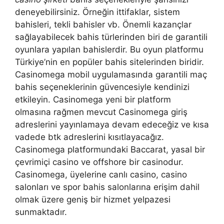
deneyebilirsiniz. Örneğin ittifaklar, sistem
bahisleri, tekli bahisler vb. Önemli kazançlar
sağlayabilecek bahis türlerinden biri de garantili
oyunlara yapılan bahislerdir. Bu oyun platformu
Türkiye’nin en popüler bahis sitelerinden biridir.
Casinomega mobil uygulamasında garantili maç
bahis seçeneklerinin güvencesiyle kendinizi
etkileyin. Casinomega yeni bir platform
olmasına rağmen mevcut Casinomega giriş
adreslerini yayınlamaya devam edeceğiz ve kısa
vadede btk adreslerini kısıtlayacağız.
Casinomega platformundaki Baccarat, yasal bir
çevrimiçi casino ve offshore bir casinodur.
Casinomega, üyelerine canlı casino, casino
salonları ve spor bahis salonlarına erişim dahil
olmak üzere geniş bir hizmet yelpazesi
sunmaktadır.