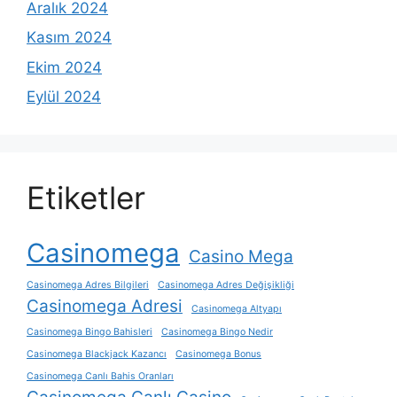
Aralık 2024
Kasım 2024
Ekim 2024
Eylül 2024
Etiketler
Casinomega
Casino Mega
Casinomega Adres Bilgileri
Casinomega Adres Değişikliği
Casinomega Adresi
Casinomega Altyapı
Casinomega Bingo Bahisleri
Casinomega Bingo Nedir
Casinomega Blackjack Kazancı
Casinomega Bonus
Casinomega Canlı Bahis Oranları