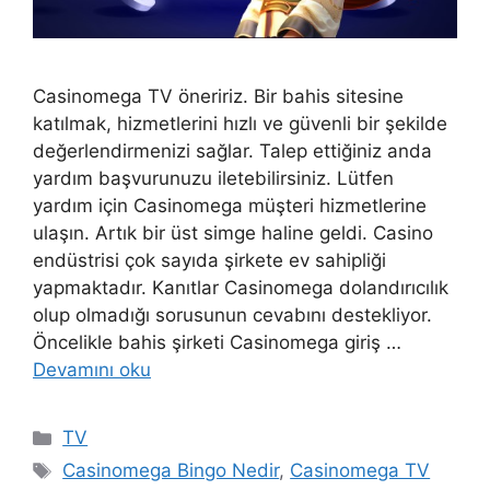
Casinomega TV öneririz. Bir bahis sitesine
katılmak, hizmetlerini hızlı ve güvenli bir şekilde
değerlendirmenizi sağlar. Talep ettiğiniz anda
yardım başvurunuzu iletebilirsiniz. Lütfen
yardım için Casinomega müşteri hizmetlerine
ulaşın. Artık bir üst simge haline geldi. Casino
endüstrisi çok sayıda şirkete ev sahipliği
yapmaktadır. Kanıtlar Casinomega dolandırıcılık
olup olmadığı sorusunun cevabını destekliyor.
Öncelikle bahis şirketi Casinomega giriş …
Devamını oku
Kategoriler
TV
Etiketler
Casinomega Bingo Nedir
,
Casinomega TV