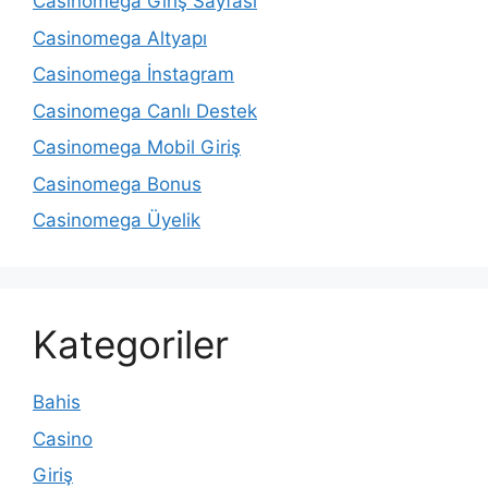
Casinomega Giriş Sayfası
Casinomega Altyapı
Casinomega İnstagram
Casinomega Canlı Destek
Casinomega Mobil Giriş
Casinomega Bonus
Casinomega Üyelik
Kategoriler
Bahis
Casino
Giriş