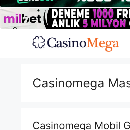
İçeriğe
atla
Casinomega Mas
Casinomega Mobil Gi