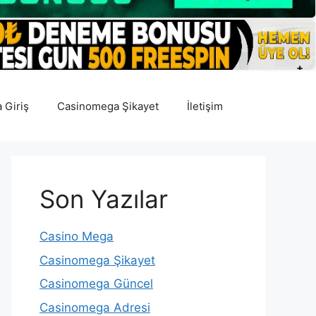
 Giriş
Casinomega Şikayet
İletişim
Son Yazılar
Casino Mega
Casinomega Şikayet
Casinomega Güncel
Casinomega Adresi