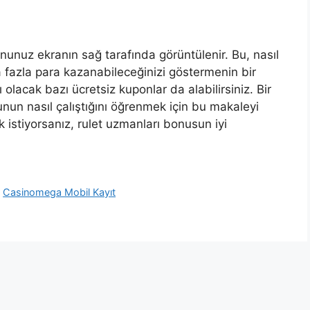
nuz ekranın sağ tarafında görüntülenir. Bu, nasıl
a fazla para kazanabileceğinizi göstermenin bir
 olacak bazı ücretsiz kuponlar da alabilirsiniz. Bir
un nasıl çalıştığını öğrenmek için bu makaleyi
k istiyorsanız, rulet uzmanları bonusun iyi
,
Casinomega Mobil Kayıt