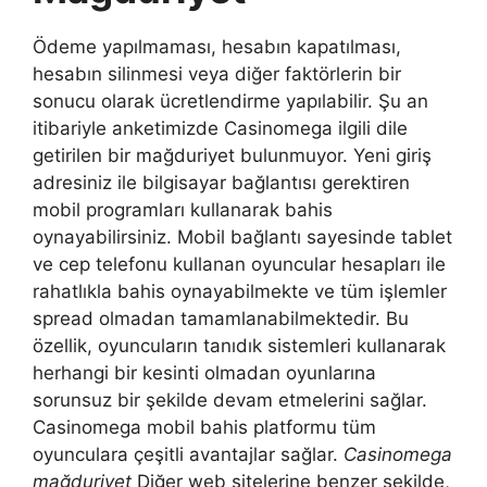
Ödeme yapılmaması, hesabın kapatılması,
hesabın silinmesi veya diğer faktörlerin bir
sonucu olarak ücretlendirme yapılabilir. Şu an
itibariyle anketimizde Casinomega ilgili dile
getirilen bir mağduriyet bulunmuyor. Yeni giriş
adresiniz ile bilgisayar bağlantısı gerektiren
mobil programları kullanarak bahis
oynayabilirsiniz. Mobil bağlantı sayesinde tablet
ve cep telefonu kullanan oyuncular hesapları ile
rahatlıkla bahis oynayabilmekte ve tüm işlemler
spread olmadan tamamlanabilmektedir. Bu
özellik, oyuncuların tanıdık sistemleri kullanarak
herhangi bir kesinti olmadan oyunlarına
sorunsuz bir şekilde devam etmelerini sağlar.
Casinomega mobil bahis platformu tüm
oyunculara çeşitli avantajlar sağlar.
Casinomega
mağduriyet
Diğer web sitelerine benzer şekilde,