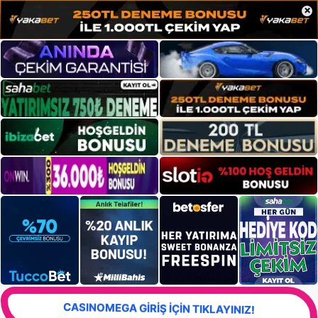
×
CASINOMEGA GİRİŞ İÇİN TIKLAYINIZ!