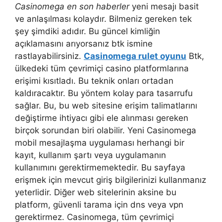
Casinomega en son haberler
yeni mesajı basit
ve anlaşılması kolaydır. Bilmeniz gereken tek
şey şimdiki adıdır. Bu güncel kimliğin
açıklamasını arıyorsanız btk ismine
rastlayabilirsiniz.
Casinomega rulet oyunu
Btk,
ülkedeki tüm çevrimiçi casino platformlarına
erişimi kısıtladı. Bu teknik onları ortadan
kaldıracaktır. Bu yöntem kolay para tasarrufu
sağlar. Bu, bu web sitesine erişim talimatlarını
değiştirme ihtiyacı gibi ele alınması gereken
birçok sorundan biri olabilir. Yeni Casinomega
mobil mesajlaşma uygulaması herhangi bir
kayıt, kullanım şartı veya uygulamanın
kullanımını gerektirmemektedir. Bu sayfaya
erişmek için mevcut giriş bilgilerinizi kullanmanız
yeterlidir. Diğer web sitelerinin aksine bu
platform, güvenli tarama için dns veya vpn
gerektirmez. Casinomega, tüm çevrimiçi