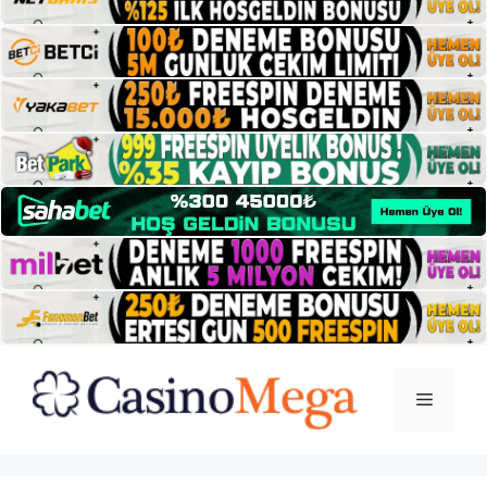
İçeriğe
atla
Menü