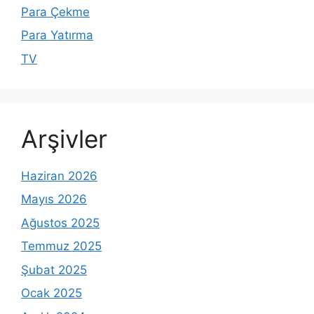
Para Çekme
Para Yatırma
TV
Arşivler
Haziran 2026
Mayıs 2026
Ağustos 2025
Temmuz 2025
Şubat 2025
Ocak 2025