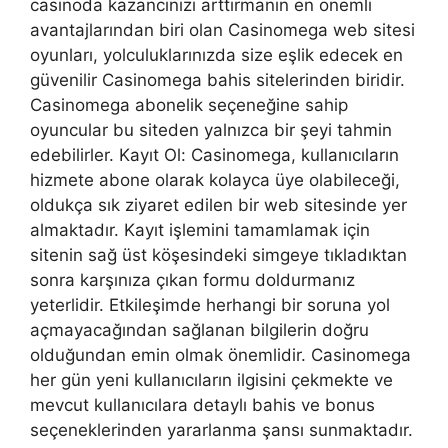
casinoda kazancınızı arttırmanın en önemli
avantajlarından biri olan Casinomega web sitesi
oyunları, yolculuklarınızda size eşlik edecek en
güvenilir Casinomega bahis sitelerinden biridir.
Casinomega abonelik seçeneğine sahip
oyuncular bu siteden yalnızca bir şeyi tahmin
edebilirler. Kayıt Ol: Casinomega, kullanıcıların
hizmete abone olarak kolayca üye olabileceği,
oldukça sık ziyaret edilen bir web sitesinde yer
almaktadır. Kayıt işlemini tamamlamak için
sitenin sağ üst köşesindeki simgeye tıkladıktan
sonra karşınıza çıkan formu doldurmanız
yeterlidir. Etkileşimde herhangi bir soruna yol
açmayacağından sağlanan bilgilerin doğru
olduğundan emin olmak önemlidir. Casinomega
her gün yeni kullanıcıların ilgisini çekmekte ve
mevcut kullanıcılara detaylı bahis ve bonus
seçeneklerinden yararlanma şansı sunmaktadır.