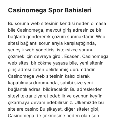
Casinomega Spor Bahisleri
Bu soruna web sitesinin kendisi neden olmasa
bile Casinomega, mevcut giriş adresinize bir
bağlantı göndererek çözüm sunmaktadır. Web
sitesi bağlantı sorunlarıyla karşılaştığında,
yerleşik web yöneticisi isteksizce sorunu
çözmek için devreye girdi. Esasen, Casinomega
web sitesi bir çökme yaşasa bile, yeni sitenin
giriş adresi zaten belirlenmiş durumdadır.
Casinomega web sitesinin kalıcı olarak
kapatılması durumunda, sahibi size yeni
bağlantılı adresi bildirecektir. Bu adreslerden
siteyi tekrar ziyaret edebilir ve oyunun keyfini
çıkarmaya devam edebilirsiniz. Ülkemizde bu
sitelere casino Bu şikayet, diğer siteler gibi,
Casinomega de çökmesine neden olan son