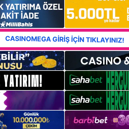
CASINOMEGA GİRİŞ İÇİN TIKLAYINIZ!