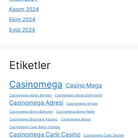
Kasım 2024
Ekim 2024
Eylül 2024
Etiketler
Casinomega
Casino Mega
Casinomega Adres Bilgileri
Casinomega Adres Değişikliği
Casinomega Adresi
Casinomega Altyapı
Casinomega Bingo Bahisleri
Casinomega Bingo Nedir
Casinomega Blackjack Kazancı
Casinomega Bonus
Casinomega Canlı Bahis Oranları
Casinomega Canlı Casino
Casinomega Canlı Destek