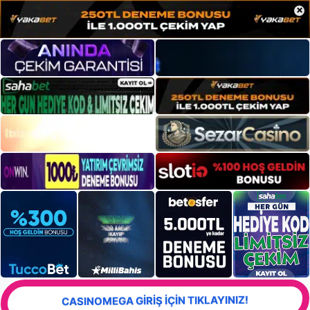
×
CASINOMEGA GİRİŞ İÇİN TIKLAYINIZ!