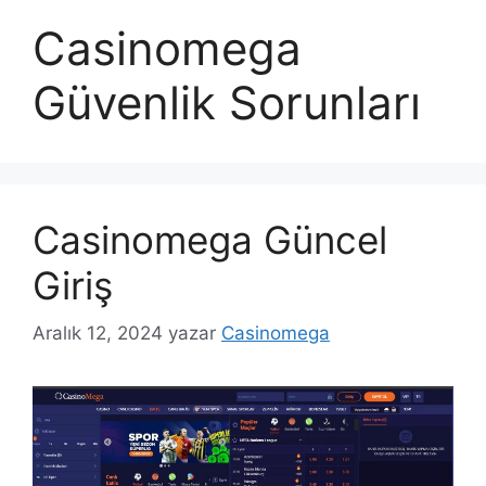
Casinomega
Güvenlik Sorunları
Casinomega Güncel
Giriş
Aralık 12, 2024
yazar
Casinomega