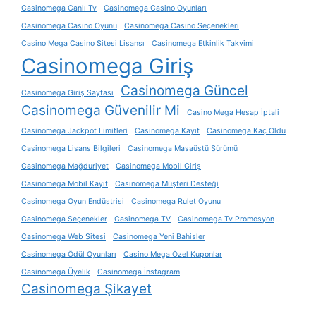
Casinomega Canlı Tv
Casinomega Casino Oyunları
Casinomega Casino Oyunu
Casinomega Casino Seçenekleri
Casino Mega Casino Sitesi Lisansı
Casinomega Etkinlik Takvimi
Casinomega Giriş
Casinomega Güncel
Casinomega Giriş Sayfası
Casinomega Güvenilir Mi
Casino Mega Hesap İptali
Casinomega Jackpot Limitleri
Casinomega Kayıt
Casinomega Kaç Oldu
Casinomega Lisans Bilgileri
Casinomega Masaüstü Sürümü
Casinomega Mağduriyet
Casinomega Mobil Giriş
Casinomega Mobil Kayıt
Casinomega Müşteri Desteği
Casinomega Oyun Endüstrisi
Casinomega Rulet Oyunu
Casinomega Seçenekler
Casinomega TV
Casinomega Tv Promosyon
Casinomega Web Sitesi
Casinomega Yeni Bahisler
Casinomega Ödül Oyunları
Casino Mega Özel Kuponlar
Casinomega Üyelik
Casinomega İnstagram
Casinomega Şikayet