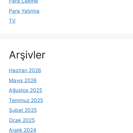
Para Çekme
Para Yatırma
TV
Arşivler
Haziran 2026
Mayıs 2026
Ağustos 2025
Temmuz 2025
Şubat 2025
Ocak 2025
Aralık 2024