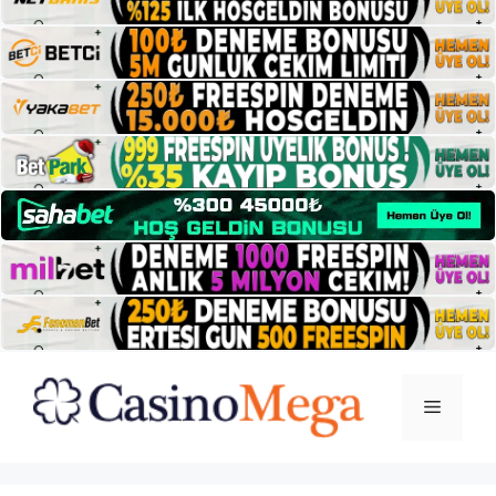
İçeriğe
atla
Menü